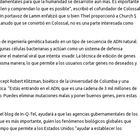
ndamentales para que la humanidad se desarrolle aún más. Es importante
llen y comprendan lo que es posible”, escribió el cofundador de Colossal
Un portavoz de Lamm enfatizó que si bien Thiel proporcionó a Church $
lanudo que se convirtió en Colossal, no es una parte interesada como
o de ingeniería genética basado en un tipo de secuencia de ADN natural.
lgunas células bacterianas y actúan como un sistema de defensa
ine el material viral que intenta invadir. La técnica de edición de genes
misma manera, lo que permite a los usuarios cortar genes no deseados y
ercept Robert Klitzman, bioético de la Universidad de Columbia y una
ica. “Estás entrando en el ADN, que es una cadena de 3 mil millones de
o. Puedes eliminar mutaciones malas y poner buenos genes, pero estas
”
del blog de In-Q-Tel, ayudará a que las agencias gubernamentales de los
o que es más importante, guíen los fenómenos biológicos globales que
iempo que permite a los Estados Unidos “ayudar a establecer los