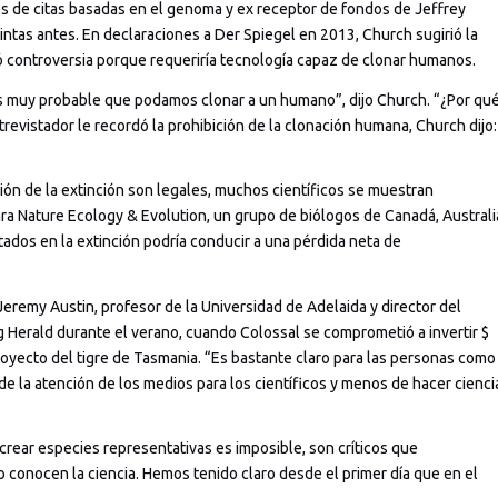
nes de citas basadas en el genoma y ex receptor de fondos de Jeffrey
intas antes. En declaraciones a Der Spiegel en 2013, Church sugirió la
ó controversia porque requeriría tecnología capaz de clonar humanos.
s muy probable que podamos clonar a un humano”, dijo Church. “¿Por qu
evistador le recordó la prohibición de la clonación humana, Church dijo:
ión de la extinción son legales, muchos científicos se muestran
ra Nature Ecology & Evolution, un grupo de biólogos de Canadá, Australi
tados en la extinción podría conducir a una pérdida neta de
Jeremy Austin, profesor de la Universidad de Adelaida y director del
 Herald durante el verano, cuando Colossal se comprometió a invertir $
oyecto del tigre de Tasmania. “Es bastante claro para las personas como
de la atención de los medios para los científicos y menos de hacer cienci
 crear especies representativas es imposible, son críticos que
onocen la ciencia. Hemos tenido claro desde el primer día que en el