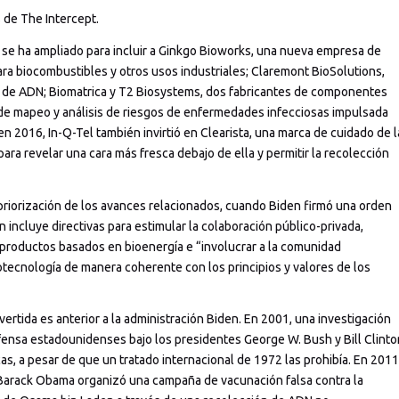
 de The Intercept.
o se ha ampliado para incluir a Ginkgo Bioworks, una nueva empresa de
para biocombustibles y otros usos industriales; Claremont BioSolutions,
de ADN; Biomatrica y T2 Biosystems, dos fabricantes de componentes
de mapeo y análisis de riesgos de enfermedades infecciosas impulsada
 en 2016, In-Q-Tel también invirtió en Clearista, una marca de cuidado de l
ara revelar una cara más fresca debajo de ella y permitir la recolección
priorización de los avances relacionados, cuando Biden firmó una orden
n incluye directivas para estimular la colaboración público-privada,
s productos basados en bioenergía e “involucrar a la comunidad
otecnología de manera coherente con los principios y valores de los
vertida es anterior a la administración Biden. En 2001, una investigación
ensa estadounidenses bajo los presidentes George W. Bush y Bill Clinto
, a pesar de que un tratado internacional de 1972 las prohibía. En 2011
e Barack Obama organizó una campaña de vacunación falsa contra la