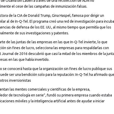
es de Osama bin Laden a través de una recolección de ADN no
almente el cese de las campañas de inmunización falsas.
ectora de la CIA de Donald Trump, Gina Haspel, famosa por dirigir un
ilar al de In-Q-Tel. El programa creó una red de investigación para incuba
gencias de defensa de los EE. UU., al mismo tiempo que permitía que los
onalmente de sus investigaciones y patentes.
te de las juntas de las empresas en las que In-Q-Tel invierte, lo que
ón sin fines de lucro, selecciona las empresas para respaldarlas con
t Journal de 2016 descubrió que casi la mitad de los miembros de la junt
esas en las que había invertido.
no se conocerá hasta que la organización sin fines de lucro publique sus
puede ser una bendición solo para la reputación: In-Q-Tel ha afirmado qu
otros inversionistas
ntan las mentes comerciales y científicas de la empresa,
dor de tecnología en serie”, fundó su primera empresa cuando estaba
caciones móviles y la inteligencia artificial antes de ayudar a iniciar