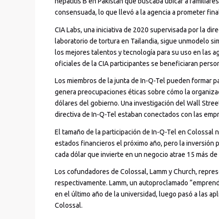
hepatitis B en Pakistán que buscaba ubicar a familiar
consensuada, lo que llevó a la agencia a prometer fin
CIA Labs, una iniciativa de 2020 supervisada por la dir
laboratorio de tortura en Tailandia, sigue unmodelo sim
los mejores talentos y tecnología para su uso en las a
oficiales de la CIA participantes se beneficiaran pers
Los miembros de la junta de In-Q-Tel pueden formar par
genera preocupaciones éticas sobre cómo la organizaci
dólares del gobierno. Una investigación del Wall Stree
directiva de In-Q-Tel estaban conectados con las empr
El tamaño de la participación de In-Q-Tel en Colossal 
estados financieros el próximo año, pero la inversión 
cada dólar que invierte en un negocio atrae 15 más de 
Los cofundadores de Colossal, Lamm y Church, represe
respectivamente. Lamm, un autoproclamado “emprende
en el último año de la universidad, luego pasó a las apli
Colossal.