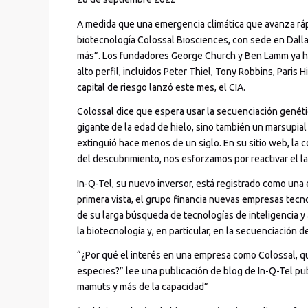
A medida que una emergencia climática que avanza ráp
biotecnología Colossal Biosciences, con sede en Dallas
más”. Los fundadores George Church y Ben Lamm ya ha
alto perfil, incluidos Peter Thiel, Tony Robbins, Paris 
capital de riesgo lanzó este mes, el CIA.
Colossal dice que espera usar la secuenciación genéti
gigante de la edad de hielo, sino también un marsupia
extinguió hace menos de un siglo. En su sitio web, la
del descubrimiento, nos esforzamos por reactivar el la
In-Q-Tel, su nuevo inversor, está registrado como una e
primera vista, el grupo financia nuevas empresas tecn
de su larga búsqueda de tecnologías de inteligencia y
la biotecnología y, en particular, en la secuenciación d
“¿Por qué el interés en una empresa como Colossal, qu
especies?” lee una publicación de blog de In-Q-Tel pu
mamuts y más de la capacidad”