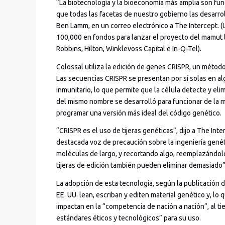
“La biotecnología y la bioeconomía más amplia son fu
que todas las facetas de nuestro gobierno las desarro
Ben Lamm, en un correo electrónico a The Intercept. (
100,000 en fondos para lanzar el proyecto del mamut 
Robbins, Hilton, Winklevoss Capital e In-Q-Tel).
Colossal utiliza la edición de genes CRISPR, un métod
Las secuencias CRISPR se presentan por sí solas en a
inmunitario, lo que permite que la célula detecte y elim
del mismo nombre se desarrolló para funcionar de la 
programar una versión más ideal del código genético.
“CRISPR es el uso de tijeras genéticas”, dijo a The Int
destacada voz de precaución sobre la ingeniería genét
moléculas de largo, y recortando algo, reemplazándol
tijeras de edición también pueden eliminar demasiado
La adopción de esta tecnología, según la publicación 
EE. UU. lean, escriban y editen material genético y, l
impactan en la “competencia de nación a nación”, al t
estándares éticos y tecnológicos” para su uso.