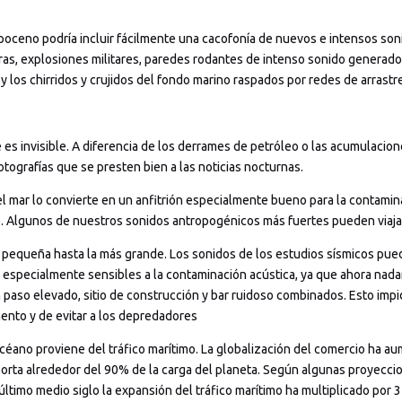
oceno podría incluir fácilmente una cacofonía de nuevos e intensos son
ras, explosiones militares, paredes rodantes de intenso sonido generado 
y los chirridos y crujidos del fondo marino raspados por redes de arrastre
 es invisible. A diferencia de los derrames de petróleo o las acumulacio
tografías que se presten bien a las noticias nocturnas.
del mar lo convierte en un anfitrión especialmente bueno para la contamin
re. Algunos de nuestros sonidos antropogénicos más fuertes pueden viaja
s pequeña hasta la más grande. Los sonidos de los estudios sísmicos pue
n especialmente sensibles a la contaminación acústica, ya que ahora nad
paso elevado, sitio de construcción y bar ruidoso combinados. Esto impi
mento y de evitar a los depredadores
océano proviene del tráfico marítimo. La globalización del comercio ha
nsporta alrededor del 90% de la carga del planeta. Según algunas proyecci
último medio siglo la expansión del tráfico marítimo ha multiplicado por 32