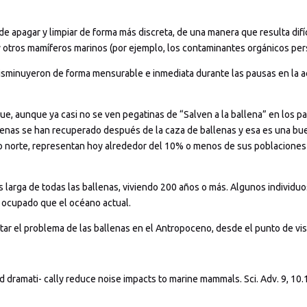
e apagar y limpiar de forma más discreta, de una manera que resulta difíc
 otros mamíferos marinos (por ejemplo, los contaminantes orgánicos per
disminuyeron de forma mensurable e inmediata durante las pausas en la ac
 que, aunque ya casi no se ven pegatinas de “Salven a la ballena” en los 
enas se han recuperado después de la caza de ballenas y esa es una bue
ico norte, representan hoy alrededor del 10% o menos de sus poblaciones 
s larga de todas las ballenas, viviendo 200 años o más. Algunos individu
ocupado que el océano actual.
ar el problema de las ballenas en el Antropoceno, desde el punto de vis
ed dramati- cally reduce noise impacts to marine mammals. Sci. Adv. 9, 10