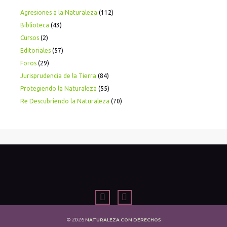
Agresiones a la Naturaleza
(112)
Biblioteca
(43)
Cursos
(2)
Editoriales
(57)
Foros
(29)
Jurisprudencia de la Tierra
(84)
Protegiendo la Naturaleza
(55)
Re Descubriendo la Naturaleza
(70)
© 2026
NATURALEZA CON DERECHOS