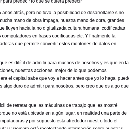
 para predecir lo que se quiera predecir.
 años atrás, pero no tuvo la posibilidad de desarrollarse sino
e mucha mano de obra impaga, nuestra mano de obra, grandes
que fluyen hacia la no digitalizada cultura humana, codificadas
omputadores en frases codificadas etc. Y finalmente la
tadoras que permite convertir estos montones de datos en
que es difícil de admitir para muchos de nosotros y es que en la
cciones, nuestras acciones, mejor de lo que podemos
ra el capital sabe que voy a hacer antes que yo lo haga, pued
s algo duro de admitir para nosotros, pero creo que es algo que
cil de retratar que las máquinas de trabajo que les mostré
orque no está ubicada en algún lugar, en realidad una parte de
omputadoras y por supuesto esta alrededor nuestro todo el
cular y siempre está recolectando información sobre nuestras