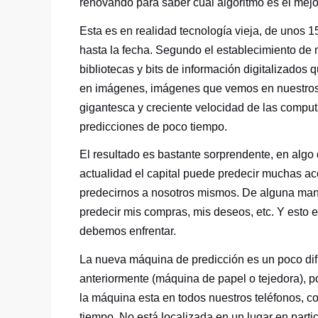
renovando para saber cuál algoritmo es el mejor
Esta es en realidad tecnología vieja, de unos 15
hasta la fecha. Segundo el establecimiento d
bibliotecas y bits de información digitalizados 
en imágenes, imágenes que vemos en nuestros c
gigantesca y creciente velocidad de las compu
predicciones de poco tiempo.
El resultado es bastante sorprendente, en algo 
actualidad el capital puede predecir muchas a
predecirnos a nosotros mismos. De alguna mane
predecir mis compras, mis deseos, etc. Y esto e
debemos enfrentar.
La nueva máquina de predicción es un poco difí
anteriormente (máquina de papel o tejedora), p
la máquina esta en todos nuestros teléfonos, c
tiempo. No está localizada en un lugar en parti