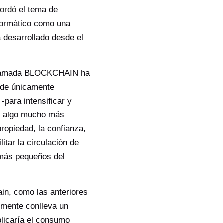
bordó
el tema de
nformático como una
 desarrollado desde el
a llamada BLOCKCHAIN ha
 de únicamente
-para intensificar y
ar algo mucho más
propiedad, la confianza,
ilitar la circulación de
s más pequeños del
in, como las anteriores
emente conlleva un
plicaría el consumo