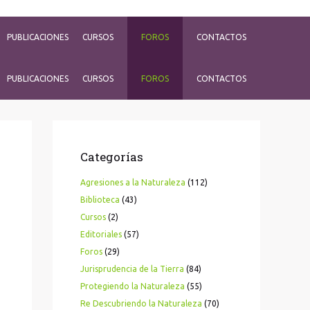
PUBLICACIONES
CURSOS
FOROS
CONTACTOS
PUBLICACIONES
CURSOS
FOROS
CONTACTOS
Categorías
Agresiones a la Naturaleza
(112)
Biblioteca
(43)
Cursos
(2)
Editoriales
(57)
Foros
(29)
Jurisprudencia de la Tierra
(84)
Protegiendo la Naturaleza
(55)
Re Descubriendo la Naturaleza
(70)