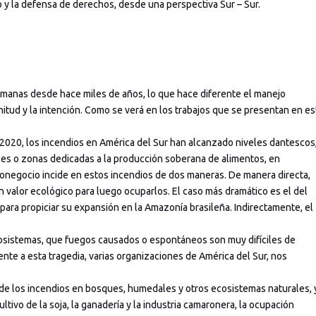
o y la defensa de derechos, desde una perspectiva Sur – Sur.
umanas desde hace miles de años, lo que hace diferente el manejo
gnitud y la intención. Como se verá en los trabajos que se presentan en es
 2020, los incendios en América del Sur han alcanzado niveles dantescos,
ales o zonas dedicadas a la producción soberana de alimentos, en
ronegocio incide en estos incendios de dos maneras. De manera directa,
 valor ecológico para luego ocuparlos. El caso más dramático es el del
ara propiciar su expansión en la Amazonía brasileña. Indirectamente, el
ecosistemas, que fuegos causados o espontáneos son muy difíciles de
rente a esta tragedia, varias organizaciones de América del Sur, nos
e los incendios en bosques, humedales y otros ecosistemas naturales, 
tivo de la soja, la ganadería y la industria camaronera, la ocupación