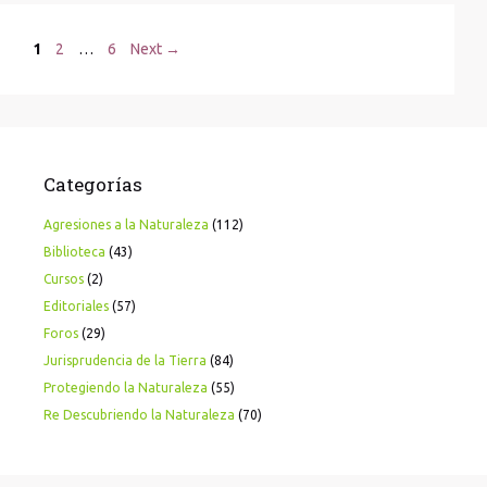
Page
Page
Page
1
2
…
6
Next
→
Categorías
Agresiones a la Naturaleza
(112)
Biblioteca
(43)
Cursos
(2)
Editoriales
(57)
Foros
(29)
Jurisprudencia de la Tierra
(84)
Protegiendo la Naturaleza
(55)
Re Descubriendo la Naturaleza
(70)