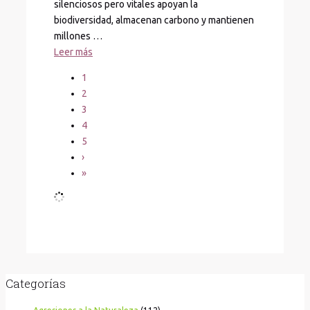
silenciosos pero vitales apoyan la
biodiversidad, almacenan carbono y mantienen
millones …
Leer más
1
2
3
4
5
›
»
Categorías