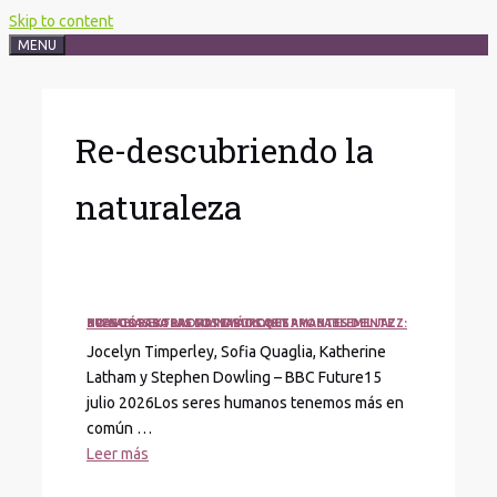
Skip to content
MENU
Re-descubriendo la
naturaleza
BUENOS PARA LAS MATEMÁTICAS Y AMANTES DEL JAZZ: 8 RASGOS EXTRAORDINARIOS QUE PROBABLEMENTE NO SABÍAS SOBRE LOS TIBURONES
Jocelyn Timperley, Sofia Quaglia, Katherine
Latham y Stephen Dowling – BBC Future15
julio 2026Los seres humanos tenemos más en
común …
Leer más