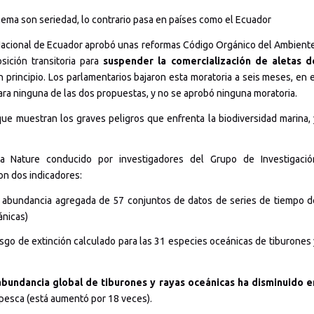
lema son seriedad, lo contrario pasa en países como el Ecuador
acional de Ecuador aprobó unas reformas Código Orgánico del Ambiente
ición transitoria para
suspender la comercialización de aletas d
n principio. Los parlamentarios bajaron esta moratoria a seis meses, en e
ra ninguna de las dos propuestas, y no se aprobó ninguna moratoria.
ue muestran los graves peligros que enfrenta la biodiversidad marina, 
a Nature conducido por investigadores del Grupo de Investigació
on dos indicadores:
a abundancia agregada de 57 conjuntos de datos de series de tiempo d
ánicas)
iesgo de extinción calculado para las 31 especies oceánicas de tiburones 
abundancia global de tiburones y rayas oceánicas ha disminuido e
 pesca (está aumentó por 18 veces).