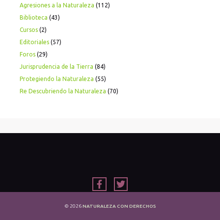
Agresiones a la Naturaleza
(112)
Biblioteca
(43)
Cursos
(2)
Editoriales
(57)
Foros
(29)
Jurisprudencia de la Tierra
(84)
Protegiendo la Naturaleza
(55)
Re Descubriendo la Naturaleza
(70)
© 2026
NATURALEZA CON DERECHOS