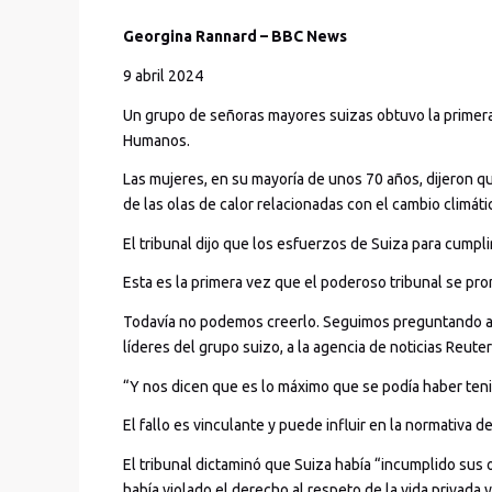
Georgina Rannard – BBC News
9 abril 2024
Un grupo de señoras mayores suizas obtuvo la primera
Humanos.
Las mujeres, en su mayoría de unos 70 años, dijeron q
de las olas de calor relacionadas con el cambio climáti
El tribunal dijo que los esfuerzos de Suiza para cumpl
Esta es la primera vez que el poderoso tribunal se pro
Todavía no podemos creerlo. Seguimos preguntando a n
líderes del grupo suizo, a la agencia de noticias Reuter
“Y nos dicen que es lo máximo que se podía haber tenid
El fallo es vinculante y puede influir en la normativa d
El tribunal dictaminó que Suiza había “incumplido sus 
había violado el derecho al respeto de la vida privada y 