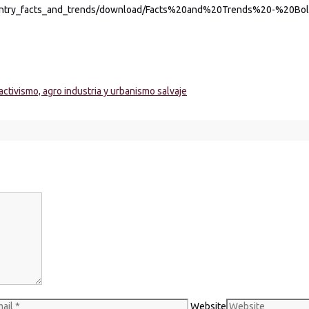
country_facts_and_trends/download/Facts%20and%20Trends%20-%20Boli
activismo, agro industria y urbanismo salvaje
Website