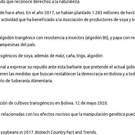
do que reconoce derechos a la naturaleza.
de hace años. En el año 2017, se habían plantado 1.283 millones de hect
, actividad que ha beneficiado a la Asociación de productores de soya y t
 algodón trangénico con resistencia a insectos (algodón Bt), y papa con r
campesinas del país.
sgénicos de soya, además de maíz, caña, trigo, algodón.
al a expresar su repudio ante esta barbarie que pretende el actual gobie
leren las medidas que buscan restablecer la democracia en Bolivia y a t
lo de Soberanía Alimentaria.
ión de cultivos transgénicos en Bolivia. 12 de mayo 2020.
 relacionadas con los efectos nocivos que la manipulación genética puede
h soybeans in 2017. Biotech Country Fact and Trends.