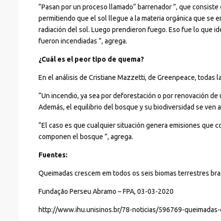
“Pasan por un proceso llamado“ barrenador ”, que consiste 
permitiendo que el sol llegue a la materia orgánica que se e
radiación del sol. Luego prendieron fuego. Eso fue lo que 
fueron incendiadas ”, agrega.
¿Cuál es el peor tipo de quema?
En el análisis de Cristiane Mazzetti, de Greenpeace, todas l
“Un incendio, ya sea por deforestación o por renovación de
Además, el equilibrio del bosque y su biodiversidad se ven 
“El caso es que cualquier situación genera emisiones que c
componen el bosque ”, agrega.
Fuentes:
Queimadas crescem em todos os seis biomas terrestres brasi
Fundação Perseu Abramo – FPA, 03-03-2020
http://www.ihu.unisinos.br/78-noticias/596769-queimadas