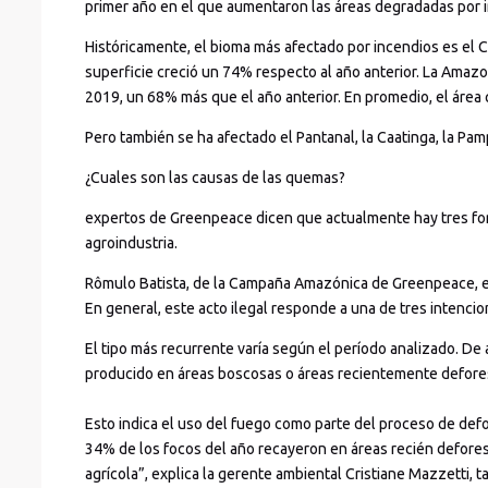
primer año en el que aumentaron las áreas degradadas por i
Históricamente, el bioma más afectado por incendios es el 
superficie creció un 74% respecto al año anterior. La Amaz
2019, un 68% más que el año anterior. En promedio, el áre
Pero también se ha afectado el Pantanal, la Caatinga, la Pamp
¿Cuales son las causas de las quemas?
expertos de Greenpeace dicen que actualmente hay tres form
agroindustria.
Rômulo Batista, de la Campaña Amazónica de Greenpeace, exp
En general, este acto ilegal responde a una de tres intencio
El tipo más recurrente varía según el período analizado. De 
producido en áreas boscosas o áreas recientemente defore
Esto indica el uso del fuego como parte del proceso de defo
34% de los focos del año recayeron en áreas recién defore
agrícola”, explica la gerente ambiental Cristiane Mazzett