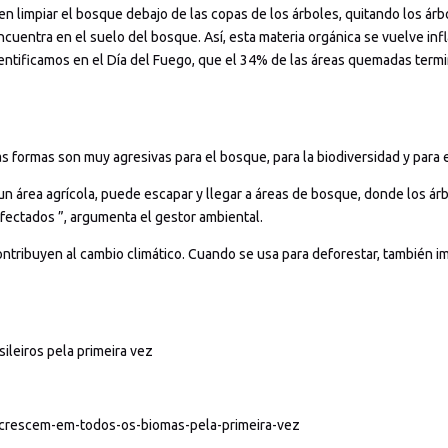
en limpiar el bosque debajo de las copas de los árboles, quitando los á
ncuentra en el suelo del bosque. Así, esta materia orgánica se vuelve inf
identificamos en el Día del Fuego, que el 34% de las áreas quemadas ter
as formas son muy agresivas para el bosque, para la biodiversidad y para e
 un área agrícola, puede escapar y llegar a áreas de bosque, donde los á
afectados ”, argumenta el gestor ambiental.
ontribuyen al cambio climático. Cuando se usa para deforestar, también i
leiros pela primeira vez
-crescem-em-todos-os-biomas-pela-primeira-vez