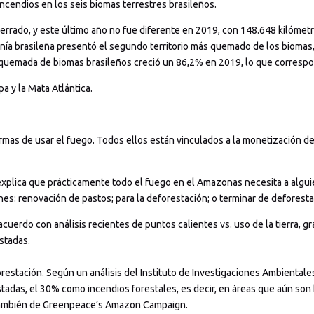
ncendios en los seis biomas terrestres brasileños.
Cerrado, y este último año no fue diferente en 2019, con 148.648 kilómet
onía brasileña presentó el segundo territorio más quemado de los bioma
a quemada de biomas brasileños creció un 86,2% en 2019, lo que corresp
a y la Mata Atlántica.
as de usar el fuego. Todos ellos están vinculados a la monetización de
lica que prácticamente todo el fuego en el Amazonas necesita a alguien 
nes: renovación de pastos; para la deforestación; o terminar de deforesta
acuerdo con análisis recientes de puntos calientes vs. uso de la tierra, g
stadas.
restación. Según un análisis del Instituto de Investigaciones Ambientale
stadas, el 30% como incendios forestales, es decir, en áreas que aún so
i, también de Greenpeace’s Amazon Campaign.