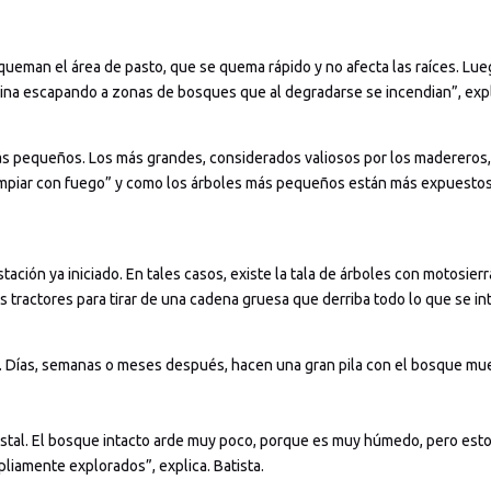
queman el área de pasto, que se quema rápido y no afecta las raíces. Lueg
ina escapando a zonas de bosques que al degradarse se incendian”, expl
ás pequeños. Los más grandes, considerados valiosos por los madereros,
mpiar con fuego” y como los árboles más pequeños están más expuestos a
ación ya iniciado. En tales casos, existe la tala de árboles con motosierr
s tractores para tirar de una cadena gruesa que derriba todo lo que se i
l. Días, semanas o meses después, hacen una gran pila con el bosque mu
estal. El bosque intacto arde muy poco, porque es muy húmedo, pero est
liamente explorados”, explica. Batista.