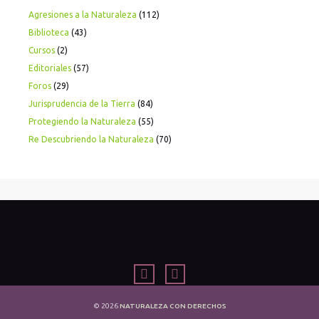
Agresiones a la Naturaleza
(112)
Biblioteca
(43)
Cursos
(2)
Editoriales
(57)
Foros
(29)
Jurisprudencia de la Tierra
(84)
Protegiendo la Naturaleza
(55)
Re Descubriendo la Naturaleza
(70)
© 2026
NATURALEZA CON DERECHOS