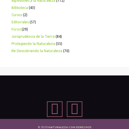
Agresiones a la Naturaleza
(112)
Biblioteca
(43)
Cursos
(2)
Editoriales
(57)
Foros
(29)
Jurisprudencia de la Tierra
(84)
Protegiendo la Naturaleza
(55)
Re Descubriendo la Naturaleza
(70)
© 2026
NATURALEZA CON DERECHOS