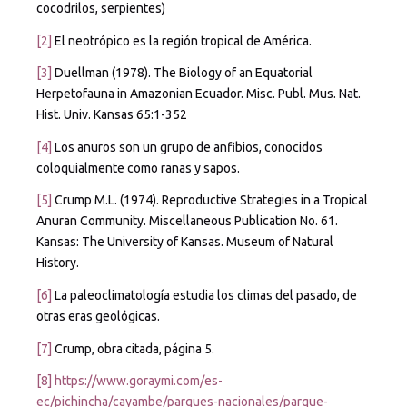
cocodrilos, serpientes)
[2]
El neotrópico es la región tropical de América.
[3]
Duellman (1978). The Biology of an Equatorial
Herpetofauna in Amazonian Ecuador. Misc. Publ. Mus. Nat.
Hist. Univ. Kansas 65:1-352
[4]
Los anuros son un grupo de anfibios, conocidos
coloquialmente como ranas y sapos.
[5]
Crump M.L. (1974). Reproductive Strategies in a Tropical
Anuran Community. Miscellaneous Publication No. 61.
Kansas: The University of Kansas. Museum of Natural
History.
[6]
La paleoclimatología estudia los climas del pasado, de
otras eras geológicas.
[7]
Crump, obra citada, página 5.
[8]
https://www.goraymi.com/es-
ec/pichincha/cayambe/parques-nacionales/parque-