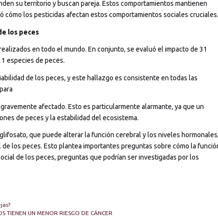
enden su territorio y buscan pareja. Estos comportamientos mantienen
dió cómo los pesticidas afectan estos comportamientos sociales cruciales
de los peces
 realizados en todo el mundo. En conjunto, se evaluó el impacto de 31
11 especies de peces.
iabilidad de los peces, y este hallazgo es consistente en todas las
 para
s gravemente afectado. Esto es particularmente alarmante, ya que un
iones de peces y la estabilidad del ecosistema.
lifosato, que puede alterar la función cerebral y los niveles hormonales
l de los peces. Esto plantea importantes preguntas sobre cómo la funció
cial de los peces, preguntas que podrían ser investigadas por los
jas?
OS TIENEN UN MENOR RIESGO DE CÁNCER